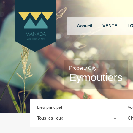
Accueil
VENTE
L
Property City
Eymoutiers
Lieu principal
Vo
Tous les lieux
Ch