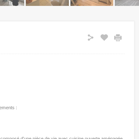
ements :
² composé d’une pièce de vie avec cuisine ouverte aménagée