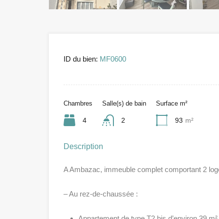
ID du bien:
MF0600
Chambres
Salle(s) de bain
Surface m²
4
2
93
m²
Description
A Ambazac, immeuble complet comportant 2 log
– Au rez-de-chaussée :
Appartement de type T2 bis d’environ 39 m