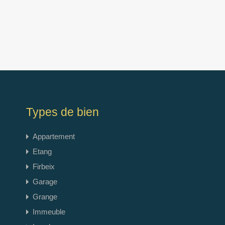
Types de bien
Appartement
Etang
Firbeix
Garage
Grange
Immeuble