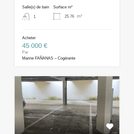
Salle(s) de bain
Surface m²
m²
25.76
1
Acheter
45 000 €
Par
Marine FAÑANAS – Cogérante