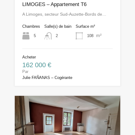
LIMOGES – Appartement T6
A Limoges, secteur Sud-Auzette-Bords de…
Chambres
Salle(s) de bain
Surface m²
m²
5
108
2
Acheter
162 000 €
Par
Julie FAÑANAS – Cogérante