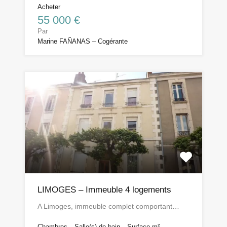
Acheter
55 000 €
Par
Marine FAÑANAS – Cogérante
LIMOGES – Immeuble 4 logements
A Limoges, immeuble complet comportant…
Chambres
Salle(s) de bain
Surface m²